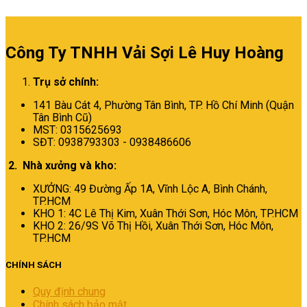
Công Ty TNHH Vải Sợi Lê Huy Hoàng
Trụ sở chính:
141 Bàu Cát 4, Phường Tân Bình,
TP. Hồ Chí Minh (Quận
Tân Bình Cũ)
MST: 0315625693
SĐT: 0938793303 - 0938486606
2. Nhà xưởng và kho:
XƯỞNG: 49 Đường Ấp 1A, Vĩnh Lộc A, Bình Chánh,
TP.HCM
KHO 1: 4C Lê Thị Kim, Xuân Thới Sơn, Hóc Môn, TP.HCM
KHO 2: 26/9S Võ Thị Hồi, Xuân Thới Sơn, Hóc Môn,
TP.HCM
CHÍNH SÁCH
Quy định chung
Chính sách bảo mật