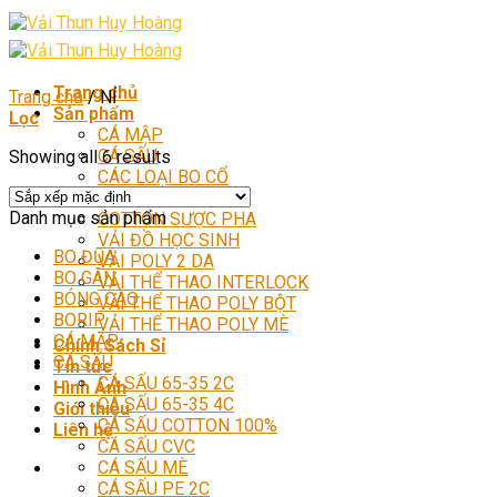
Skip
to
content
Trang chủ
Trang chủ
/
NỈ
Sản phẩm
Lọc
CÁ MẬP
CÁ SẤU
Showing all 6 results
CÁC LOẠI BO CỔ
COTTON 100%
Danh mục sản phẩm
COTTON SƯỢC PHA
VẢI ĐỒ HỌC SINH
BO ĐŨA
VẢI POLY 2 DA
BO GÂN
VẢI THỂ THAO INTERLOCK
BÓNG CÀO
VẢI THỂ THAO POLY BỘT
BORIP
VẢI THỂ THAO POLY MÈ
CÁ MẬP
Chính Sách Sỉ
CÁ SẤU
Tin tức
CÁ SẤU 65-35 2C
Hình Ảnh
CÁ SẤU 65-35 4C
Giới thiệu
CÁ SẤU COTTON 100%
Liên hệ
CÁ SẤU CVC
CÁ SẤU MÈ
CÁ SẤU PE 2C