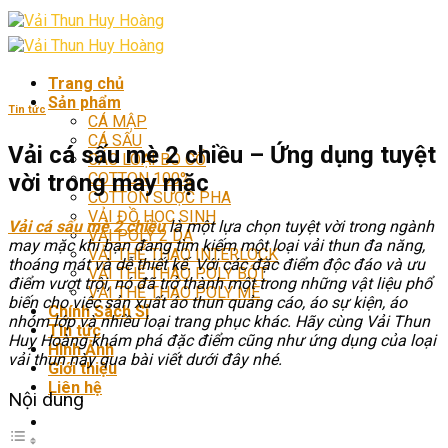
Skip
to
content
Trang chủ
Sản phẩm
Tin tức
CÁ MẬP
CÁ SẤU
Vải cá sấu mè 2 chiều – Ứng dụng tuyệt
CÁC LOẠI BO CỔ
vời trong may mặc
COTTON 100%
COTTON SƯỢC PHA
VẢI ĐỒ HỌC SINH
Vải cá sấu mè 2 chiều
là một lựa chọn tuyệt vời trong ngành
VẢI POLY 2 DA
may mặc khi bạn đang tìm kiếm một loại vải thun đa năng,
VẢI THỂ THAO INTERLOCK
thoáng mát và dễ thiết kế. Với các đặc điểm độc đáo và ưu
VẢI THỂ THAO POLY BỘT
điểm vượt trội, nó đã trở thành một trong những vật liệu phổ
VẢI THỂ THAO POLY MÈ
biến cho việc sản xuất áo thun quảng cáo, áo sự kiện, áo
Chính Sách Sỉ
nhóm lớp và nhiều loại trang phục khác. Hãy cùng Vải Thun
Tin tức
Huy Hoàng khám phá đặc điểm cũng như ứng dụng của loại
Hình Ảnh
vải thun này qua bài viết dưới đây nhé.
Giới thiệu
Liên hệ
Nội dung