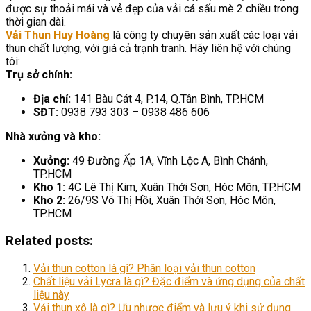
được sự thoải mái và vẻ đẹp của vải cá sấu mè 2 chiều trong
thời gian dài.
Vải Thun Huy Hoàng
là công ty chuyên sản xuất các loại vải
thun chất lượng, với giá cả trạnh tranh. Hãy liên hệ với chúng
tôi:
Trụ sở chính:
Địa chỉ:
141 Bàu Cát 4, P.14, Q.Tân Bình, TP.HCM
SĐT:
0938 793 303 – 0938 486 606
Nhà xưởng và kho:
Xưởng:
49 Đường Ấp 1A, Vĩnh Lộc A, Bình Chánh,
TP.HCM
Kho 1:
4C Lê Thị Kim, Xuân Thới Sơn, Hóc Môn, TP.HCM
Kho 2:
26/9S Võ Thị Hồi, Xuân Thới Sơn, Hóc Môn,
TP.HCM
Related posts:
Vải thun cotton là gì? Phân loại vải thun cotton
Chất liệu vải Lycra là gì? Đặc điểm và ứng dụng của chất
liệu này
Vải thun xô là gì? Ưu nhược điểm và lưu ý khi sử dụng