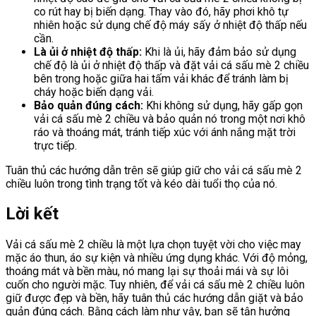
co rút hay bị biến dạng. Thay vào đó, hãy phơi khô tự
nhiên hoặc sử dụng chế độ máy sấy ở nhiệt độ thấp nếu
cần.
Là ủi ở nhiệt độ thấp:
Khi là ủi, hãy đảm bảo sử dụng
chế độ là ủi ở nhiệt độ thấp và đặt vải cá sấu mè 2 chiều
bên trong hoặc giữa hai tấm vải khác để tránh làm bị
cháy hoặc biến dạng vải.
Bảo quản đúng cách:
Khi không sử dụng, hãy gấp gọn
vải cá sấu mè 2 chiều và bảo quản nó trong một nơi khô
ráo và thoáng mát, tránh tiếp xúc với ánh nắng mặt trời
trực tiếp.
Tuân thủ các hướng dẫn trên sẽ giúp giữ cho vải cá sấu mè 2
chiều luôn trong tình trạng tốt và kéo dài tuổi thọ của nó.
Lời kết
Vải cá sấu mè 2 chiều là một lựa chọn tuyệt vời cho việc may
mặc áo thun, áo sự kiện và nhiều ứng dụng khác. Với độ mỏng,
thoáng mát và bền màu, nó mang lại sự thoải mái và sự lôi
cuốn cho người mặc. Tuy nhiên, để vải cá sấu mè 2 chiều luôn
giữ được đẹp và bền, hãy tuân thủ các hướng dẫn giặt và bảo
quản đúng cách. Bằng cách làm như vậy, bạn sẽ tận hưởng