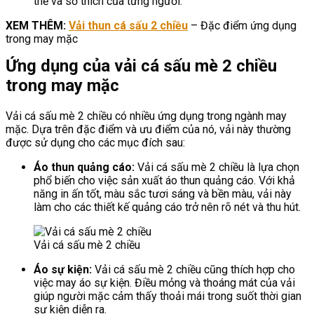
thể và sở thích của từng người.
XEM THÊM:
Vải thun cá sấu 2 chiều
– Đặc điểm ứng dụng
trong may mặc
Ứng dụng của vải cá sấu mè 2 chiều
trong may mặc
Vải cá sấu mè 2 chiều có nhiều ứng dụng trong ngành may
mặc. Dựa trên đặc điểm và ưu điểm của nó, vải này thường
được sử dụng cho các mục đích sau:
Áo thun quảng cáo:
Vải cá sấu mè 2 chiều là lựa chọn
phổ biến cho việc sản xuất áo thun quảng cáo. Với khả
năng in ấn tốt, màu sắc tươi sáng và bền màu, vải này
làm cho các thiết kế quảng cáo trở nên rõ nét và thu hút.
Vải cá sấu mè 2 chiều
Áo sự kiện:
Vải cá sấu mè 2 chiều cũng thích hợp cho
việc may áo sự kiện. Điều mỏng và thoáng mát của vải
giúp người mặc cảm thấy thoải mái trong suốt thời gian
sự kiện diễn ra.