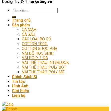
Design by ©
Tmarketing.vn
Tìm
kiếm:
Trang chủ
Sản phẩm
CÁ MẬP
CÁ SẤU
CÁC LOẠI BO CỔ
COTTON 100%
COTTON SƯỢC PHA
VẢI ĐỒ HỌC SINH
VẢI POLY 2 DA
VẢI THỂ THAO INTERLOCK
VẢI THỂ THAO POLY BỘT
VẢI THỂ THAO POLY MÈ
Chính Sách Sỉ
Tin tức
Hình Ảnh
Giới thiệu
Liên hệ