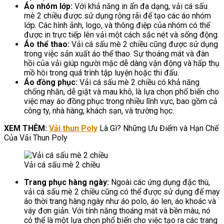
Áo nhóm lớp:
Với khả năng in ấn đa dạng, vải cá sấu
mè 2 chiều được sử dụng rộng rãi để tạo các áo nhóm
lớp. Các hình ảnh, logo, và thông điệp của nhóm có thể
được in trực tiếp lên vải một cách sắc nét và sống động.
Áo thể thao:
Vải cá sấu mè 2 chiều cũng được sử dụng
trong việc sản xuất áo thể thao. Sự thoáng mát và đàn
hồi của vải giúp người mặc dễ dàng vận động và hấp thụ
mồ hôi trong quá trình tập luyện hoặc thi đấu.
Áo đồng phục:
Vải cá sấu mè 2 chiều có khả năng
chống nhăn, dễ giặt và mau khô, là lựa chọn phổ biến cho
việc may áo đồng phục trong nhiều lĩnh vực, bao gồm cả
công ty, nhà hàng, khách sạn, và trường học.
XEM THÊM:
Vải thun Poly
Là Gì? Những Ưu Điểm và Hạn Chế
Của Vải Thun Poly
Vải cá sấu mè 2 chiều
Trang phục hàng ngày:
Ngoài các ứng dụng đặc thù,
vải cá sấu mè 2 chiều cũng có thể được sử dụng để may
áo thời trang hàng ngày như áo polo, áo len, áo khoác và
váy đơn giản. Với tính năng thoáng mát và bền màu, nó
có thể là một lựa chọn phổ biến cho việc tạo ra các trang