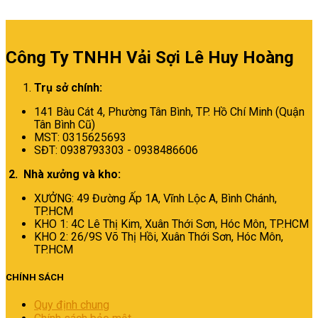
Công Ty TNHH Vải Sợi Lê Huy Hoàng
Trụ sở chính:
141 Bàu Cát 4, Phường Tân Bình,
TP. Hồ Chí Minh (Quận
Tân Bình Cũ)
MST: 0315625693
SĐT: 0938793303 - 0938486606
2. Nhà xưởng và kho:
XƯỞNG: 49 Đường Ấp 1A, Vĩnh Lộc A, Bình Chánh,
TP.HCM
KHO 1: 4C Lê Thị Kim, Xuân Thới Sơn, Hóc Môn, TP.HCM
KHO 2: 26/9S Võ Thị Hồi, Xuân Thới Sơn, Hóc Môn,
TP.HCM
CHÍNH SÁCH
Quy định chung