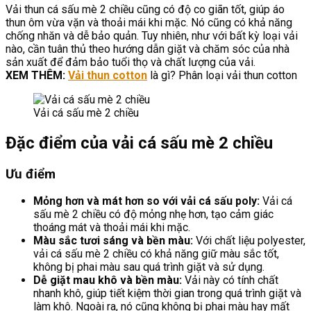
Vải thun cá sấu mè 2 chiều cũng có độ co giãn tốt, giúp áo
thun ôm vừa vặn và thoải mái khi mặc. Nó cũng có khả năng
chống nhăn và dễ bảo quản. Tuy nhiên, như với bất kỳ loại vải
nào, cần tuân thủ theo hướng dẫn giặt và chăm sóc của nhà
sản xuất để đảm bảo tuổi thọ và chất lượng của vải.
XEM THÊM:
Vải thun cotton
là gì? Phân loại vải thun cotton
Vải cá sấu mè 2 chiều
Đặc điểm của vải cá sấu mè 2 chiều
Ưu điểm
Mỏng hơn và mát hơn so với vải cá sấu poly:
Vải cá
sấu mè 2 chiều có độ mỏng nhẹ hơn, tạo cảm giác
thoáng mát và thoải mái khi mặc.
Màu sắc tươi sáng và bền màu:
Với chất liệu polyester,
vải cá sấu mè 2 chiều có khả năng giữ màu sắc tốt,
không bị phai màu sau quá trình giặt và sử dụng.
Dễ giặt mau khô và bền màu:
Vải này có tính chất
nhanh khô, giúp tiết kiệm thời gian trong quá trình giặt và
làm khô. Ngoài ra, nó cũng không bị phai màu hay mất