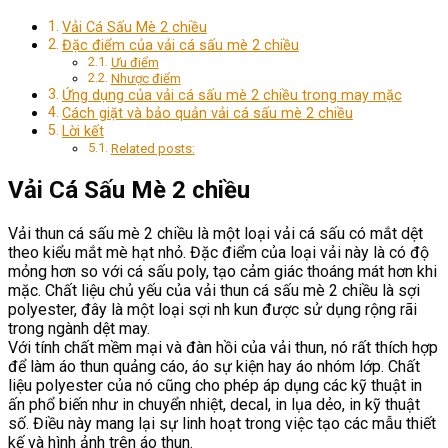
Vải Cá Sấu Mè 2 chiều
Đặc điểm của vải cá sấu mè 2 chiều
Ưu điểm
Nhược điểm
Ứng dụng của vải cá sấu mè 2 chiều trong may mặc
Cách giặt và bảo quản vải cá sấu mè 2 chiều
Lời kết
Related posts:
Vải Cá Sấu Mè 2 chiều
Vải thun cá sấu mè 2 chiều là một loại vải cá sấu có mắt dệt
theo kiểu mắt mè hạt nhỏ. Đặc điểm của loại vải này là có độ
mỏng hơn so với cá sấu poly, tạo cảm giác thoáng mát hơn khi
mặc. Chất liệu chủ yếu của vải thun cá sấu mè 2 chiều là sợi
polyester, đây là một loại sợi nh kun được sử dụng rộng rãi
trong ngành dệt may.
Với tính chất mềm mại và đàn hồi của vải thun, nó rất thích hợp
để làm áo thun quảng cáo, áo sự kiện hay áo nhóm lớp. Chất
liệu polyester của nó cũng cho phép áp dụng các kỹ thuật in
ấn phổ biến như in chuyển nhiệt, decal, in lụa dẻo, in kỹ thuật
số. Điều này mang lại sự linh hoạt trong việc tạo các mẫu thiết
kế và hình ảnh trên áo thun.