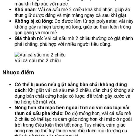
màu khi tiếp xúc với nước.
Khó nhăn:
Vải cá sấu mè 2 chiều khá khó nhăn, giúp áo
thun giữ được dáng và mịn màng ngay cả sau khi giặt.
Không bị xù lông:
Do được làm từ sợi polyester, vải này
không gây ra hiện tượng xù lông, giúp áo thun luôn trông
gọn gàng và mới mẻ.
Giá thành rẻ:
Vải cá sấu mè 2 chiều thường có giá thành
phải chăng, phù hợp với nhiều người tiêu dùng.
Vải cá sấu mè 2 chiều
Nhược điểm
Có thể bị xước nếu giặt bằng bàn chải không đúng
cách:
Khi giặt vải cá sấu mè 2 chiều, cần chú ý không sử
dụng bàn chải cứng hoặc xô lược, để tránh gây xước và
hư hỏng bề mặt vải.
Nóng hơn khi mặc bên ngoài trời so với các loại vải
thun cá sấu pha khác:
Do độ mỏng hơn, vải cá sấu mè
2 chiều có thể tạo ra cảm giác nóng hơn khi mặc ở ngoài
trời trong điều kiện thời tiết nóng. Tuy nhiên, cảm giác
nóng này có thể tùy thuộc vào điều kiện môi trường cụ