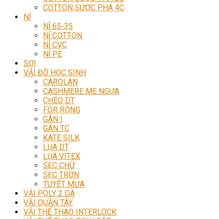
COTTON SƯỢC PHA 4C
NỈ
NỈ 65-35
NỈ COTTON
NỈ CVC
NỈ PE
SỢI
VẢI ĐỒ HỌC SINH
CAROLAN
CASHMERE ME NGỰA
CHÉO DT
FOR RỘNG
GÂN I
GÂN TC
KATE SILK
LỤA DT
LỤA VITEX
SẸC CHỮ
SẸC TRƠN
TUYẾT MƯA
VẢI POLY 2 DA
VẢI QUẦN TÂY
VẢI THỂ THAO INTERLOCK