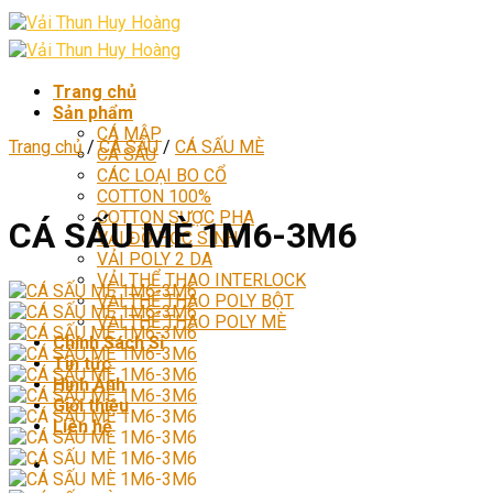
Skip
to
content
Trang chủ
Sản phẩm
CÁ MẬP
Trang chủ
/
CÁ SẤU
/
CÁ SẤU MÈ
CÁ SẤU
CÁC LOẠI BO CỔ
COTTON 100%
COTTON SƯỢC PHA
CÁ SẤU MÈ 1M6-3M6
VẢI ĐỒ HỌC SINH
VẢI POLY 2 DA
VẢI THỂ THAO INTERLOCK
VẢI THỂ THAO POLY BỘT
VẢI THỂ THAO POLY MÈ
Chính Sách Sỉ
Tin tức
Hình Ảnh
Giới thiệu
Liên hệ