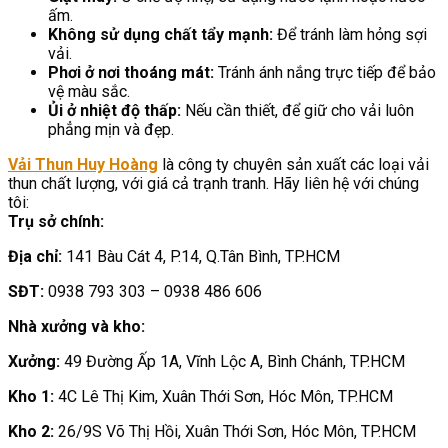
ấm.
Không sử dụng chất tẩy mạnh:
Để tránh làm hỏng sợi
vải.
Phơi ở nơi thoáng mát:
Tránh ánh nắng trực tiếp để bảo
vệ màu sắc.
Ủi ở nhiệt độ thấp:
Nếu cần thiết, để giữ cho vải luôn
phẳng mịn và đẹp.
Vải Thun Huy Hoàng
là công ty chuyên sản xuất các loại vải
thun chất lượng, với giá cả trạnh tranh. Hãy liên hệ với chúng
tôi:
Trụ sở chính:
Địa chỉ:
141 Bàu Cát 4, P.14, Q.Tân Bình, TP.HCM
SĐT:
0938 793 303 – 0938 486 606
Nhà xưởng và kho:
Xưởng:
49 Đường Ấp 1A, Vĩnh Lộc A, Bình Chánh, TP.HCM
Kho 1:
4C Lê Thị Kim, Xuân Thới Sơn, Hóc Môn, TP.HCM
Kho 2:
26/9S Võ Thị Hồi, Xuân Thới Sơn, Hóc Môn, TP.HCM