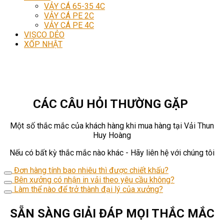
VẢY CÁ 65-35 4C
VẢY CÁ PE 2C
VẢY CÁ PE 4C
VISCO DẺO
XỐP NHẬT
CÁC CÂU HỎI THƯỜNG GẶP
Một số thắc mắc của khách hàng khi mua hàng tại Vải Thun
Huy Hoàng
Nếu có bất kỳ thắc mắc nào khác - Hãy liên hệ với chúng tôi
Đơn hàng tính bao nhiêu thì được chiết khấu?
Bên xưởng có nhận in vải theo yêu cầu không?
Làm thể nào để trở thành đại lý của xưởng?
SẴN SÀNG GIẢI ĐÁP MỌI THẮC MẮC