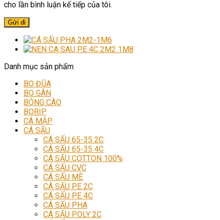
cho lần bình luận kế tiếp của tôi.
Danh mục sản phẩm
BO ĐŨA
BO GÂN
BÓNG CÀO
BORIP
CÁ MẬP
CÁ SẤU
CÁ SẤU 65-35 2C
CÁ SẤU 65-35 4C
CÁ SẤU COTTON 100%
CÁ SẤU CVC
CÁ SẤU MÈ
CÁ SẤU PE 2C
CÁ SẤU PE 4C
CÁ SẤU PHA
CÁ SẤU POLY 2C