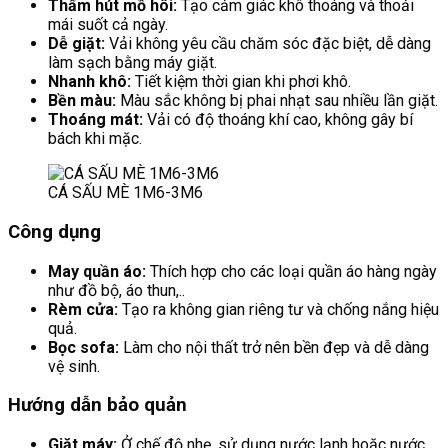
Thấm hút mồ hôi:
Tạo cảm giác khô thoáng và thoải
mái suốt cả ngày.
Dễ giặt:
Vải không yêu cầu chăm sóc đặc biệt, dễ dàng
làm sạch bằng máy giặt.
Nhanh khô:
Tiết kiệm thời gian khi phơi khô.
Bền màu:
Màu sắc không bị phai nhạt sau nhiều lần giặt.
Thoáng mát:
Vải có độ thoáng khí cao, không gây bí
bách khi mặc.
CÁ SẤU MÈ 1M6-3M6
Công dụng
May quần áo:
Thích hợp cho các loại quần áo hàng ngày
như đồ bộ, áo thun,..
Rèm cửa:
Tạo ra không gian riêng tư và chống nắng hiệu
quả.
Bọc sofa:
Làm cho nội thất trở nên bền đẹp và dễ dàng
vệ sinh.
Hướng dẫn bảo quản
Giặt máy:
Ở chế độ nhẹ, sử dụng nước lạnh hoặc nước