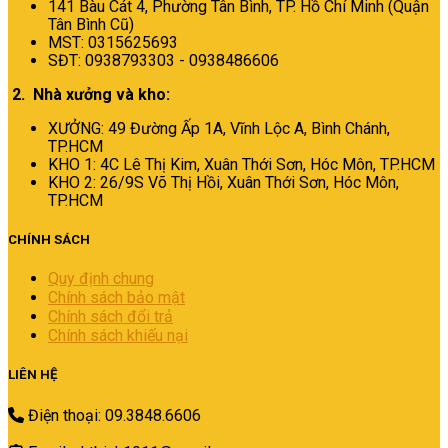
141 Bàu Cát 4, Phường Tân Bình,
TP. Hồ Chí Minh (Quận
Tân Bình Cũ)
MST: 0315625693
SĐT: 0938793303 - 0938486606
2. Nhà xưởng và kho:
XƯỞNG: 49 Đường Ấp 1A, Vĩnh Lộc A, Bình Chánh,
TP.HCM
KHO 1: 4C Lê Thị Kim, Xuân Thới Sơn, Hóc Môn, TP.HCM
KHO 2: 26/9S Võ Thị Hồi, Xuân Thới Sơn, Hóc Môn,
TP.HCM
CHÍNH SÁCH
Quy định chung
Chính sách bảo mật
Chính sách đổi trả
Chính sách khiếu nại
LIÊN HỆ
Điện thoại: 09.3848.6606