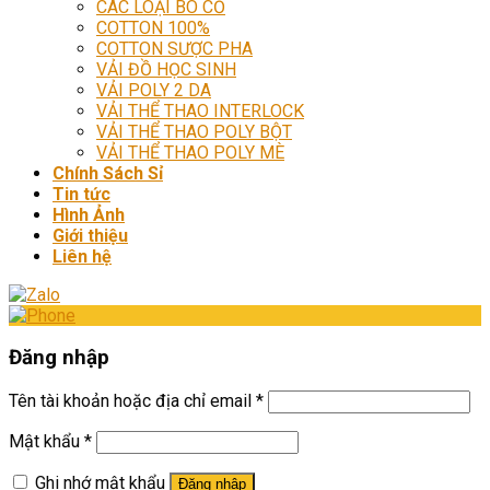
CÁC LOẠI BO CỔ
COTTON 100%
COTTON SƯỢC PHA
VẢI ĐỒ HỌC SINH
VẢI POLY 2 DA
VẢI THỂ THAO INTERLOCK
VẢI THỂ THAO POLY BỘT
VẢI THỂ THAO POLY MÈ
Chính Sách Sỉ
Tin tức
Hình Ảnh
Giới thiệu
Liên hệ
Đăng nhập
Tên tài khoản hoặc địa chỉ email
*
Mật khẩu
*
Ghi nhớ mật khẩu
Đăng nhập