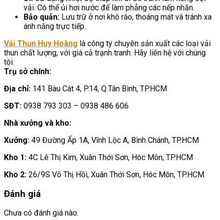
vải. Có thể ủi hơi nước để làm phẳng các nếp nhăn.
Bảo quản:
Lưu trữ ở nơi khô ráo, thoáng mát và tránh xa
ánh nắng trực tiếp.
Vải Thun Huy Hoàng
là công ty chuyên sản xuất các loại vải
thun chất lượng, với giá cả trạnh tranh. Hãy liên hệ với chúng
tôi:
Trụ sở chính:
Địa chỉ:
141 Bàu Cát 4, P.14, Q.Tân Bình, TP.HCM
SĐT:
0938 793 303 – 0938 486 606
Nhà xưởng và kho:
Xưởng:
49 Đường Ấp 1A, Vĩnh Lộc A, Bình Chánh, TP.HCM
Kho 1:
4C Lê Thị Kim, Xuân Thới Sơn, Hóc Môn, TP.HCM
Kho 2:
26/9S Võ Thị Hồi, Xuân Thới Sơn, Hóc Môn, TP.HCM
Đánh giá
Chưa có đánh giá nào.