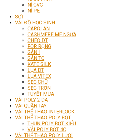
NỈ CVC
NỈ PE
SỢI
VẢI ĐỒ HỌC SINH
CAROLAN
CASHMERE ME NGỰA
CHÉO DT
FOR RỘNG
GÂN I
GÂN TC
KATE SILK
LỤA DT
LỤA VITEX
SẸC CHỮ
SẸC TRƠN
TUYẾT MƯA
VẢI POLY 2 DA
VẢI QUẦN TÂY
VẢI THỂ THAO INTERLOCK
VẢI THỂ THAO POLY BỘT
THUN POLY BỘT KIỂU
VẢI POLY BỘT 4C
VẢI THỂ THAO POLY LƯỚI