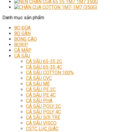
Danh mục sản phẩm
BO ĐŨA
BO GÂN
BÓNG CÀO
BORIP
CÁ MẬP
CÁ SẤU
CÁ SẤU 65-35 2C
CÁ SẤU 65-35 4C
CÁ SẤU COTTON 100%
CÁ SẤU CVC
CÁ SẤU MÈ
CÁ SẤU PE 2C
CÁ SẤU PE 4C
CÁ SẤU PHA
CÁ SẤU POLY 2C
CÁ SẤU POLY 4C
CÁ SẤU SỢI TRE
CÁ SẤU VISCO
CSTC LỤC GIÁC