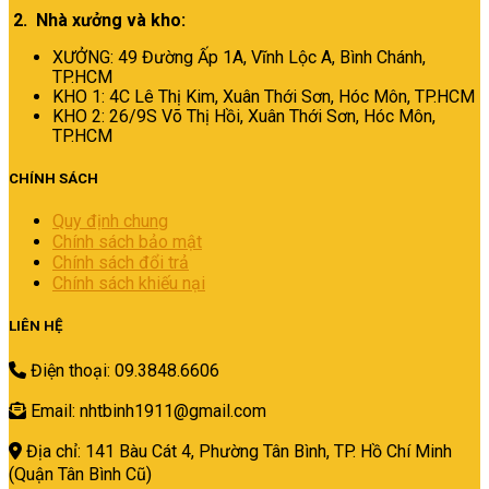
2. Nhà xưởng và kho:
XƯỞNG: 49 Đường Ấp 1A, Vĩnh Lộc A, Bình Chánh,
TP.HCM
KHO 1: 4C Lê Thị Kim, Xuân Thới Sơn, Hóc Môn, TP.HCM
KHO 2: 26/9S Võ Thị Hồi, Xuân Thới Sơn, Hóc Môn,
TP.HCM
CHÍNH SÁCH
Quy định chung
Chính sách bảo mật
Chính sách đổi trả
Chính sách khiếu nại
LIÊN HỆ
Điện thoại: 09.3848.6606
Email: nhtbinh1911@gmail.com
Địa chỉ: 141 Bàu Cát 4, Phường Tân Bình,
TP. Hồ Chí Minh
(Quận Tân Bình Cũ)