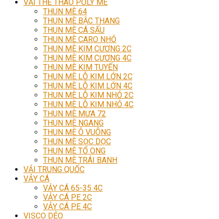
VẢI THỂ THAO POLY MÈ
THUN MÈ 64
THUN MÈ BẬC THANG
THUN MÈ CÁ SẤU
THUN MÈ CARO NHỎ
THUN MÈ KIM CƯƠNG 2C
THUN MÈ KIM CƯƠNG 4C
THUN MÈ KIM TUYẾN
THUN MÈ LỖ KIM LỚN 2C
THUN MÈ LỖ KIM LỚN 4C
THUN MÈ LỖ KIM NHỎ 2C
THUN MÈ LỖ KIM NHỎ 4C
THUN MÈ MƯA 72
THUN MÈ NGANG
THUN MÈ Ô VUÔNG
THUN MÈ SỌC DỌC
THUN MÈ TỔ ONG
THUN MÈ TRÁI BANH
VẢI TRUNG QUỐC
VẢY CÁ
VẢY CÁ 65-35 4C
VẢY CÁ PE 2C
VẢY CÁ PE 4C
VISCO DẺO