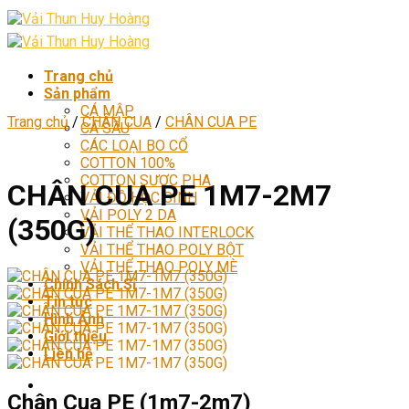
Skip
to
content
Trang chủ
Sản phẩm
CÁ MẬP
Trang chủ
/
CHÂN CUA
/
CHÂN CUA PE
CÁ SẤU
CÁC LOẠI BO CỔ
COTTON 100%
COTTON SƯỢC PHA
CHÂN CUA PE 1M7-2M7
VẢI ĐỒ HỌC SINH
VẢI POLY 2 DA
(350G)
VẢI THỂ THAO INTERLOCK
VẢI THỂ THAO POLY BỘT
VẢI THỂ THAO POLY MÈ
Chính Sách Sỉ
Tin tức
Hình Ảnh
Giới thiệu
Liên hệ
Chân Cua PE (1m7-2m7)