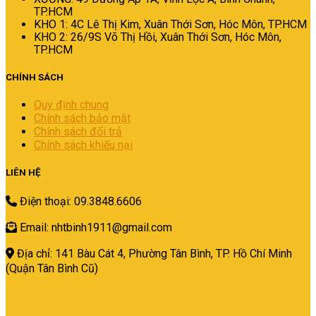
TP.HCM
KHO 1: 4C Lê Thị Kim, Xuân Thới Sơn, Hóc Môn, TP.HCM
KHO 2: 26/9S Võ Thị Hồi, Xuân Thới Sơn, Hóc Môn,
TP.HCM
CHÍNH SÁCH
Quy định chung
Chính sách bảo mật
Chính sách đổi trả
Chính sách khiếu nại
LIÊN HỆ
Điện thoại: 09.3848.6606
Email: nhtbinh1911@gmail.com
Địa chỉ: 141 Bàu Cát 4, Phường Tân Bình,
TP. Hồ Chí Minh
(Quận Tân Bình Cũ)