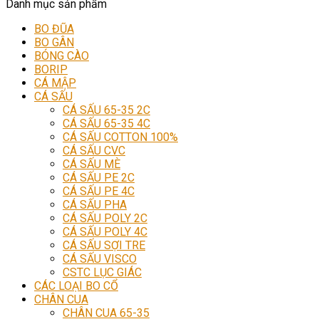
Danh mục sản phẩm
BO ĐŨA
BO GÂN
BÓNG CÀO
BORIP
CÁ MẬP
CÁ SẤU
CÁ SẤU 65-35 2C
CÁ SẤU 65-35 4C
CÁ SẤU COTTON 100%
CÁ SẤU CVC
CÁ SẤU MÈ
CÁ SẤU PE 2C
CÁ SẤU PE 4C
CÁ SẤU PHA
CÁ SẤU POLY 2C
CÁ SẤU POLY 4C
CÁ SẤU SỢI TRE
CÁ SẤU VISCO
CSTC LỤC GIÁC
CÁC LOẠI BO CỔ
CHÂN CUA
CHÂN CUA 65-35