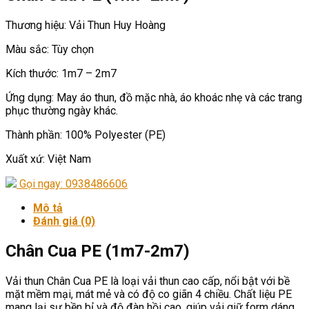
Thương hiệu: Vải Thun Huy Hoàng
Màu sắc: Tùy chọn
Kích thước: 1m7 – 2m7
Ứng dụng: May áo thun, đồ mặc nhà, áo khoác nhẹ và các trang
phục thường ngày khác.
Thành phần: 100% Polyester (PE)
Xuất xứ: Việt Nam
Gọi ngay: 0938486606
Mô tả
Đánh giá (0)
Chân Cua PE (1m7-2m7)
Vải thun Chân Cua PE là loại vải thun cao cấp, nổi bật với bề
mặt mềm mại, mát mẻ và có độ co giãn 4 chiều. Chất liệu PE
mang lại sự bền bỉ và độ đàn hồi cao, giúp vải giữ form dáng