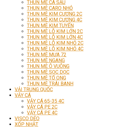
THUN MÈ CÁ SẤU
THUN MÈ CARO NHỎ
THUN MÈ KIM CƯƠNG 2C
THUN MÈ KIM CƯƠNG 4C
THUN MÈ KIM TUYẾN
THUN MÈ LỖ KIM LỚN 2C
THUN MÈ LỖ KIM LỚN 4C
THUN MÈ LỖ KIM NHỎ 2C
THUN MÈ LỖ KIM NHỎ 4C
THUN MÈ MƯA 72
THUN MÈ NGANG
THUN MÈ Ô VUÔNG
THUN MÈ SỌC DỌC
THUN MÈ TỔ ONG
THUN MÈ TRÁI BANH
VẢI TRUNG QUỐC
VẢY CÁ
VẢY CÁ 65-35 4C
VẢY CÁ PE 2C
VẢY CÁ PE 4C
VISCO DẺO
XỐP NHẬT