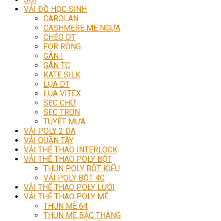
VẢI ĐỒ HỌC SINH
CAROLAN
CASHMERE ME NGỰA
CHÉO DT
FOR RỘNG
GÂN I
GÂN TC
KATE SILK
LỤA DT
LỤA VITEX
SẸC CHỮ
SẸC TRƠN
TUYẾT MƯA
VẢI POLY 2 DA
VẢI QUẦN TÂY
VẢI THỂ THAO INTERLOCK
VẢI THỂ THAO POLY BỘT
THUN POLY BỘT KIỂU
VẢI POLY BỘT 4C
VẢI THỂ THAO POLY LƯỚI
VẢI THỂ THAO POLY MÈ
THUN MÈ 64
THUN MÈ BẬC THANG