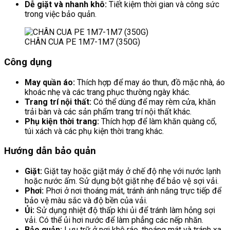
Dễ giặt và nhanh khô:
Tiết kiệm thời gian và công sức
trong việc bảo quản.
CHÂN CUA PE 1M7-1M7 (350G)
Công dụng
May quần áo:
Thích hợp để may áo thun, đồ mặc nhà, áo
khoác nhẹ và các trang phục thường ngày khác.
Trang trí nội thất:
Có thể dùng để may rèm cửa, khăn
trải bàn và các sản phẩm trang trí nội thất khác.
Phụ kiện thời trang:
Thích hợp để làm khăn quàng cổ,
túi xách và các phụ kiện thời trang khác.
Hướng dẫn bảo quản
Giặt:
Giặt tay hoặc giặt máy ở chế độ nhẹ với nước lạnh
hoặc nước ấm. Sử dụng bột giặt nhẹ để bảo vệ sợi vải.
Phơi:
Phơi ở nơi thoáng mát, tránh ánh nắng trực tiếp để
bảo vệ màu sắc và độ bền của vải.
Ủi:
Sử dụng nhiệt độ thấp khi ủi để tránh làm hỏng sợi
vải. Có thể ủi hơi nước để làm phẳng các nếp nhăn.
Bảo quản:
Lưu trữ ở nơi khô ráo, thoáng mát và tránh xa