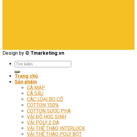
Design by ©
Tmarketing.vn
Tìm
kiếm:
Trang chủ
Sản phẩm
CÁ MẬP
CÁ SẤU
CÁC LOẠI BO CỔ
COTTON 100%
COTTON SƯỢC PHA
VẢI ĐỒ HỌC SINH
VẢI POLY 2 DA
VẢI THỂ THAO INTERLOCK
VẢI THỂ THAO POLY BỘT