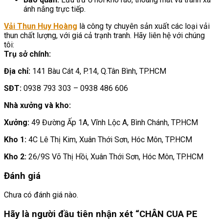
ánh nắng trực tiếp.
Vải Thun Huy Hoàng
là công ty chuyên sản xuất các loại vải
thun chất lượng, với giá cả trạnh tranh. Hãy liên hệ với chúng
tôi:
Trụ sở chính:
Địa chỉ:
141 Bàu Cát 4, P.14, Q.Tân Bình, TP.HCM
SĐT:
0938 793 303 – 0938 486 606
Nhà xưởng và kho:
Xưởng:
49 Đường Ấp 1A, Vĩnh Lộc A, Bình Chánh, TP.HCM
Kho 1:
4C Lê Thị Kim, Xuân Thới Sơn, Hóc Môn, TP.HCM
Kho 2:
26/9S Võ Thị Hồi, Xuân Thới Sơn, Hóc Môn, TP.HCM
Đánh giá
Chưa có đánh giá nào.
Hãy là người đầu tiên nhận xét “CHÂN CUA PE