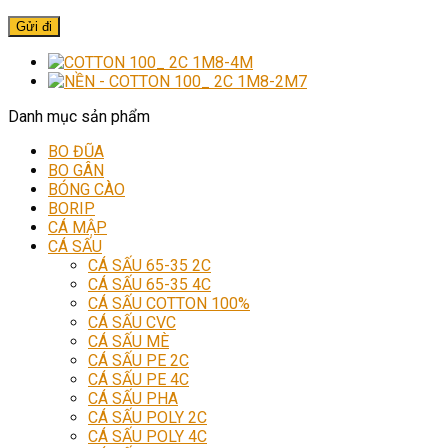
Danh mục sản phẩm
BO ĐŨA
BO GÂN
BÓNG CÀO
BORIP
CÁ MẬP
CÁ SẤU
CÁ SẤU 65-35 2C
CÁ SẤU 65-35 4C
CÁ SẤU COTTON 100%
CÁ SẤU CVC
CÁ SẤU MÈ
CÁ SẤU PE 2C
CÁ SẤU PE 4C
CÁ SẤU PHA
CÁ SẤU POLY 2C
CÁ SẤU POLY 4C