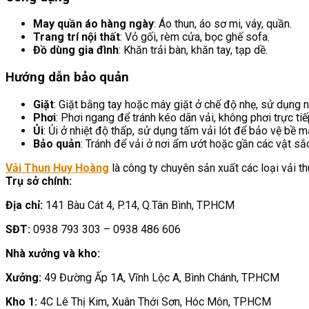
May quần áo hàng ngày
: Áo thun, áo sơ mi, váy, quần.
Trang trí nội thất
: Vỏ gối, rèm cửa, bọc ghế sofa.
Đồ dùng gia đình
: Khăn trải bàn, khăn tay, tạp dề.
Hướng dẫn bảo quản
Giặt
: Giặt bằng tay hoặc máy giặt ở chế độ nhẹ, sử dụng 
Phơi
: Phơi ngang để tránh kéo dãn vải, không phơi trực ti
Ủi
: Ủi ở nhiệt độ thấp, sử dụng tấm vải lót để bảo vệ bề mặ
Bảo quản
: Tránh để vải ở nơi ẩm ướt hoặc gần các vật sắ
Vải Thun Huy Hoàng
là công ty chuyên sản xuất các loại vải thu
Trụ sở chính:
Địa chỉ:
141 Bàu Cát 4, P.14, Q.Tân Bình, TP.HCM
SĐT:
0938 793 303 – 0938 486 606
Nhà xưởng và kho:
Xưởng:
49 Đường Ấp 1A, Vĩnh Lộc A, Bình Chánh, TP.HCM
Kho 1:
4C Lê Thị Kim, Xuân Thới Sơn, Hóc Môn, TP.HCM