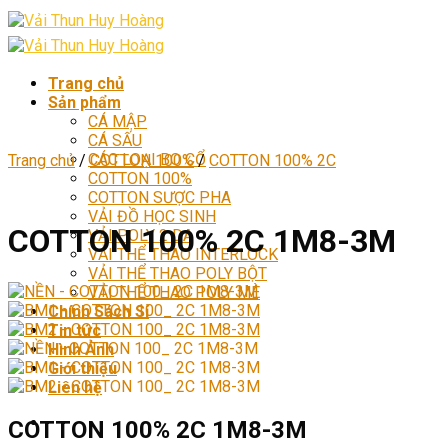
Skip
to
content
Trang chủ
Sản phẩm
CÁ MẬP
CÁ SẤU
CÁC LOẠI BO CỔ
Trang chủ
/
COTTON 100%
/
COTTON 100% 2C
COTTON 100%
COTTON SƯỢC PHA
VẢI ĐỒ HỌC SINH
COTTON 100% 2C 1M8-3M
VẢI POLY 2 DA
VẢI THỂ THAO INTERLOCK
VẢI THỂ THAO POLY BỘT
VẢI THỂ THAO POLY MÈ
Chính Sách Sỉ
Tin tức
Hình Ảnh
Giới thiệu
Liên hệ
COTTON 100% 2C 1M8-3M