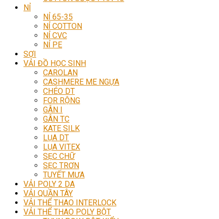
NỈ
NỈ 65-35
NỈ COTTON
NỈ CVC
NỈ PE
SỢI
VẢI ĐỒ HỌC SINH
CAROLAN
CASHMERE ME NGỰA
CHÉO DT
FOR RỘNG
GÂN I
GÂN TC
KATE SILK
LỤA DT
LỤA VITEX
SẸC CHỮ
SẸC TRƠN
TUYẾT MƯA
VẢI POLY 2 DA
VẢI QUẦN TÂY
VẢI THỂ THAO INTERLOCK
VẢI THỂ THAO POLY BỘT