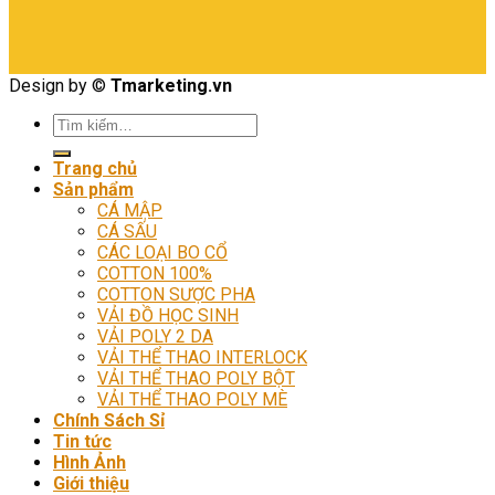
Design by ©
Tmarketing.vn
Tìm
kiếm:
Trang chủ
Sản phẩm
CÁ MẬP
CÁ SẤU
CÁC LOẠI BO CỔ
COTTON 100%
COTTON SƯỢC PHA
VẢI ĐỒ HỌC SINH
VẢI POLY 2 DA
VẢI THỂ THAO INTERLOCK
VẢI THỂ THAO POLY BỘT
VẢI THỂ THAO POLY MÈ
Chính Sách Sỉ
Tin tức
Hình Ảnh
Giới thiệu