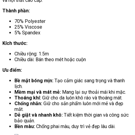
và nội thất cao cấp.
Thành phần:
70% Polyester
25% Viscose
5% Spandex
Kích thước:
Chiều rộng: 1.5m
Chiều dài: Bán theo mét hoặc cuộn
Ưu điểm:
Bề mặt bóng mịn:
Tạo cảm giác sang trọng và thanh
lịch.
Mềm mại và mát mẻ:
Mang lại sự thoải mái khi mặc.
Thoáng khí:
Giữ cho da luôn khô ráo và thoáng mát.
Chống nhăn:
Giữ cho sản phẩm luôn mới mẻ và đẹp
mắt.
Dễ giặt và nhanh khô:
Tiết kiệm thời gian và công sức
bảo quản.
Bền màu:
Chống phai màu, duy trì vẻ đẹp lâu dài.