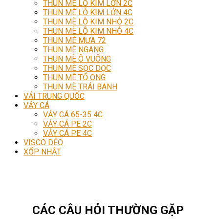
THUN MÈ LỖ KIM LỚN 2C
THUN MÈ LỖ KIM LỚN 4C
THUN MÈ LỖ KIM NHỎ 2C
THUN MÈ LỖ KIM NHỎ 4C
THUN MÈ MƯA 72
THUN MÈ NGANG
THUN MÈ Ô VUÔNG
THUN MÈ SỌC DỌC
THUN MÈ TỔ ONG
THUN MÈ TRÁI BANH
VẢI TRUNG QUỐC
VẢY CÁ
VẢY CÁ 65-35 4C
VẢY CÁ PE 2C
VẢY CÁ PE 4C
VISCO DẺO
XỐP NHẬT
CÁC CÂU HỎI THƯỜNG GẶP