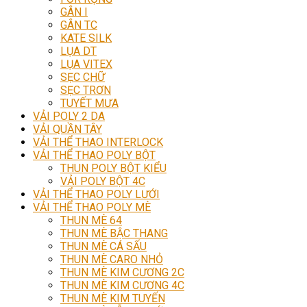
GÂN I
GÂN TC
KATE SILK
LỤA DT
LỤA VITEX
SẸC CHỮ
SẸC TRƠN
TUYẾT MƯA
VẢI POLY 2 DA
VẢI QUẦN TÂY
VẢI THỂ THAO INTERLOCK
VẢI THỂ THAO POLY BỘT
THUN POLY BỘT KIỂU
VẢI POLY BỘT 4C
VẢI THỂ THAO POLY LƯỚI
VẢI THỂ THAO POLY MÈ
THUN MÈ 64
THUN MÈ BẬC THANG
THUN MÈ CÁ SẤU
THUN MÈ CARO NHỎ
THUN MÈ KIM CƯƠNG 2C
THUN MÈ KIM CƯƠNG 4C
THUN MÈ KIM TUYẾN