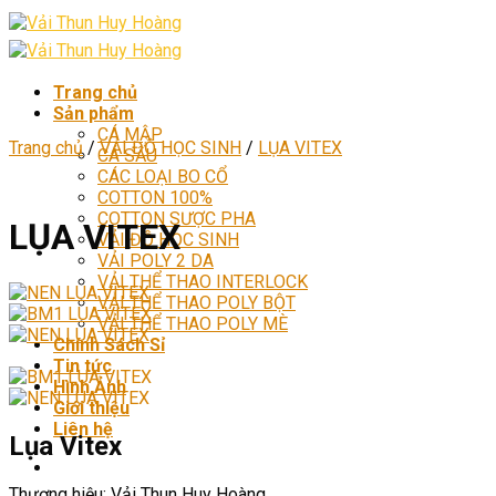
Skip
to
content
Trang chủ
Sản phẩm
CÁ MẬP
Trang chủ
/
VẢI ĐỒ HỌC SINH
/
LỤA VITEX
CÁ SẤU
CÁC LOẠI BO CỔ
COTTON 100%
COTTON SƯỢC PHA
LỤA VITEX
VẢI ĐỒ HỌC SINH
VẢI POLY 2 DA
VẢI THỂ THAO INTERLOCK
VẢI THỂ THAO POLY BỘT
VẢI THỂ THAO POLY MÈ
Chính Sách Sỉ
Tin tức
Hình Ảnh
Giới thiệu
Liên hệ
Lụa Vitex
Thương hiệu: Vải Thun Huy Hoàng