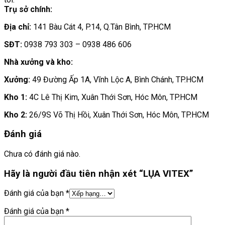
Trụ sở chính:
Địa chỉ:
141 Bàu Cát 4, P.14, Q.Tân Bình, TP.HCM
SĐT:
0938 793 303 – 0938 486 606
Nhà xưởng và kho:
Xưởng:
49 Đường Ấp 1A, Vĩnh Lộc A, Bình Chánh, TP.HCM
Kho 1:
4C Lê Thị Kim, Xuân Thới Sơn, Hóc Môn, TP.HCM
Kho 2:
26/9S Võ Thị Hồi, Xuân Thới Sơn, Hóc Môn, TP.HCM
Đánh giá
Chưa có đánh giá nào.
Hãy là người đầu tiên nhận xét “LỤA VITEX”
Đánh giá của bạn
*
Đánh giá của bạn
*