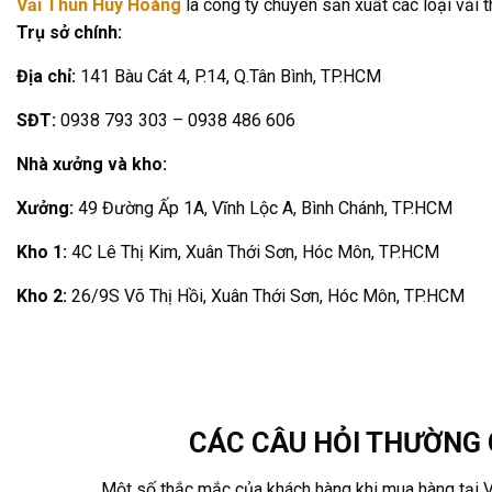
Vải Thun Huy Hoàng
là công ty chuyên sản xuất các loại vải th
Trụ sở chính:
Địa chỉ:
141 Bàu Cát 4, P.14, Q.Tân Bình, TP.HCM
SĐT:
0938 793 303 – 0938 486 606
Nhà xưởng và kho:
Xưởng:
49 Đường Ấp 1A, Vĩnh Lộc A, Bình Chánh, TP.HCM
Kho 1:
4C Lê Thị Kim, Xuân Thới Sơn, Hóc Môn, TP.HCM
Kho 2:
26/9S Võ Thị Hồi, Xuân Thới Sơn, Hóc Môn, TP.HCM
CÁC CÂU HỎI THƯỜNG
Một số thắc mắc của khách hàng khi mua hàng tại 