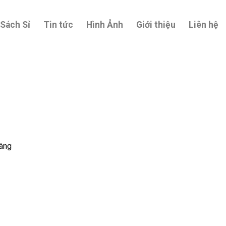
 Sách Sỉ
Tin tức
Hình Ảnh
Giới thiệu
Liên hệ
oàng