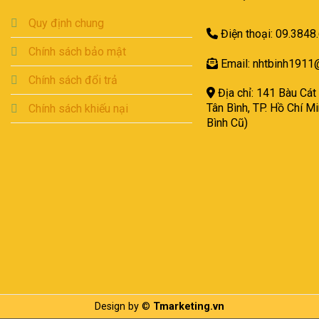
Quy định chung
Điện thoại: 09.3848
Chính sách bảo mật
Email: nhtbinh1911
Chính sách đổi trả
Địa chỉ: 141 Bàu Cát
Tân Bình,
TP. Hồ Chí M
Chính sách khiếu nại
Bình Cũ)
Design by ©
Tmarketing.vn