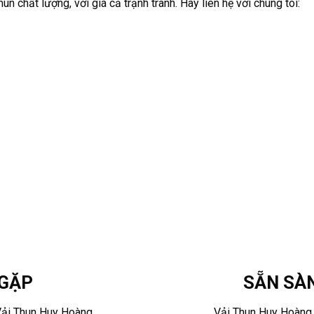
un chất lượng, với giá cả trạnh tranh. Hãy liên hệ với chúng tôi:
 GẶP
SẴN SÀN
Vải Thun Huy Hoàng
Vải Thun Huy Hoàng 