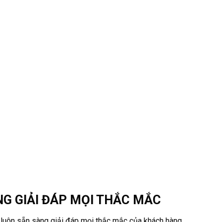
G GIẢI ĐÁP MỌI THẮC MẮC
luôn sẵn sàng giải đáp mọi thắc mắc của khách hàng