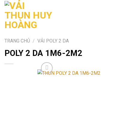
Skip
to
content
TRANG CHỦ
/
VẢI POLY 2 DA
POLY 2 DA 1M6-2M2