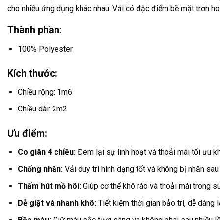
cho nhiều ứng dụng khác nhau. Vải có đặc điểm bề mặt trơn hoặ
Thành phần:
100% Polyester
Kích thước:
Chiều rộng: 1m6
Chiều dài: 2m2
Ưu điểm:
Co giãn 4 chiều:
Đem lại sự linh hoạt và thoải mái tối ưu k
Chống nhăn:
Vải duy trì hình dạng tốt và không bị nhăn sau 
Thấm hút mồ hôi:
Giúp cơ thể khô ráo và thoải mái trong su
Dễ giặt và nhanh khô:
Tiết kiệm thời gian bảo trì, dễ dàng 
Bền màu:
Giữ màu sắc tươi sáng và không phai sau nhiều lầ