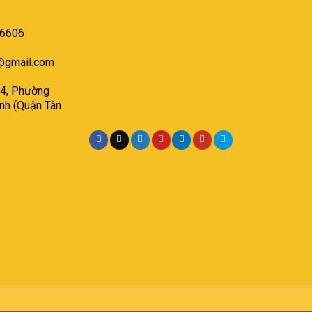
.6606
@gmail.com
 4, Phường
inh (Quận Tân