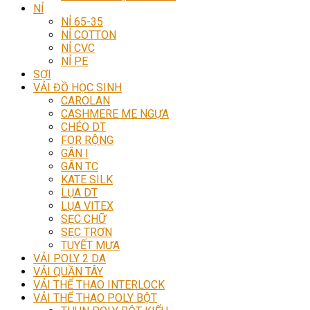
NỈ
NỈ 65-35
NỈ COTTON
NỈ CVC
NỈ PE
SỢI
VẢI ĐỒ HỌC SINH
CAROLAN
CASHMERE ME NGỰA
CHÉO DT
FOR RỘNG
GÂN I
GÂN TC
KATE SILK
LỤA DT
LỤA VITEX
SẸC CHỮ
SẸC TRƠN
TUYẾT MƯA
VẢI POLY 2 DA
VẢI QUẦN TÂY
VẢI THỂ THAO INTERLOCK
VẢI THỂ THAO POLY BỘT