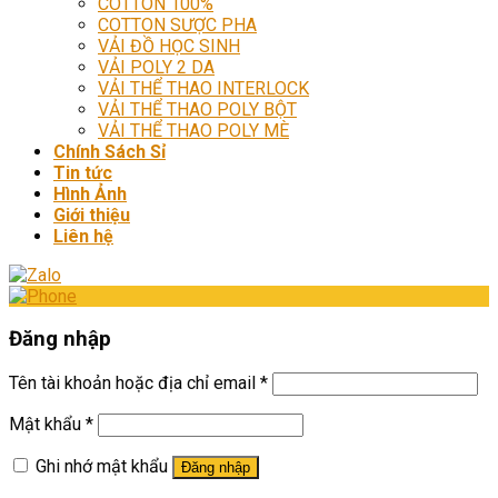
COTTON 100%
COTTON SƯỢC PHA
VẢI ĐỒ HỌC SINH
VẢI POLY 2 DA
VẢI THỂ THAO INTERLOCK
VẢI THỂ THAO POLY BỘT
VẢI THỂ THAO POLY MÈ
Chính Sách Sỉ
Tin tức
Hình Ảnh
Giới thiệu
Liên hệ
Đăng nhập
Tên tài khoản hoặc địa chỉ email
*
Mật khẩu
*
Ghi nhớ mật khẩu
Đăng nhập