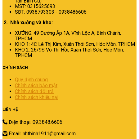
Tân Bình Cũ)
MST: 0315625693
SĐT: 0938793303 - 0938486606
2. Nhà xưởng và kho:
XƯỞNG: 49 Đường Ấp 1A, Vĩnh Lộc A, Bình Chánh,
TP.HCM
KHO 1: 4C Lê Thị Kim, Xuân Thới Sơn, Hóc Môn, TP.HCM
KHO 2: 26/9S Võ Thị Hồi, Xuân Thới Sơn, Hóc Môn,
TP.HCM
CHÍNH SÁCH
Quy định chung
Chính sách bảo mật
Chính sách đổi trả
Chính sách khiếu nại
LIÊN HỆ
Điện thoại: 09.3848.6606
Email: nhtbinh1911@gmail.com