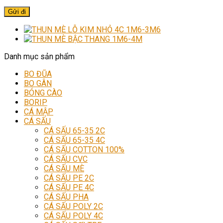
Danh mục sản phẩm
BO ĐŨA
BO GÂN
BÓNG CÀO
BORIP
CÁ MẬP
CÁ SẤU
CÁ SẤU 65-35 2C
CÁ SẤU 65-35 4C
CÁ SẤU COTTON 100%
CÁ SẤU CVC
CÁ SẤU MÈ
CÁ SẤU PE 2C
CÁ SẤU PE 4C
CÁ SẤU PHA
CÁ SẤU POLY 2C
CÁ SẤU POLY 4C