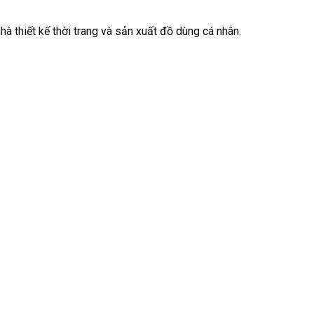
hà thiết kế thời trang và sản xuất đồ dùng cá nhân.