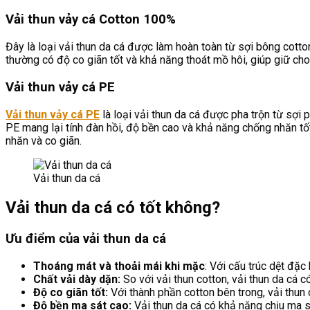
Vải thun vảy cá Cotton 100%
Đây là loại vải thun da cá được làm hoàn toàn từ sợi bông cotto
thường có độ co giãn tốt và khả năng thoát mồ hôi, giúp giữ ch
Vải thun vảy cá PE
Vải thun vảy cá PE
là loại vải thun da cá được pha trộn từ sợi 
PE mang lại tính đàn hồi, độ bền cao và khả năng chống nhăn t
nhăn và co giãn.
Vải thun da cá
Vải thun da cá có tốt không?
Ưu điểm của vải thun da cá
Thoáng mát và thoải mái khi mặc
: Với cấu trúc dệt đặc
Chất vải dày dặn:
So với vải thun cotton, vải thun da cá 
Độ co giãn tốt:
Với thành phần cotton bên trong, vải thun
Độ bền ma sát cao:
Vải thun da cá có khả năng chịu ma s