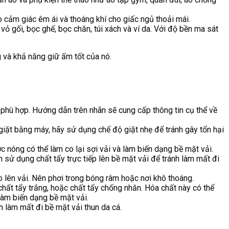
o cảm giác êm ái và thoáng khí cho giấc ngủ thoải mái.
 gối, bọc ghế, bọc chăn, túi xách và ví da. Với độ bền ma sát
 và khả năng giữ ấm tốt của nó.
n phù hợp. Hướng dẫn trên nhãn sẽ cung cấp thông tin cụ thể về
giặt bằng máy, hãy sử dụng chế độ giặt nhẹ để tránh gây tổn hại
 nóng có thể làm co lại sợi vải và làm biến dạng bề mặt vải.
 sử dụng chất tẩy trực tiếp lên bề mặt vải để tránh làm mất đi
ao lên vải. Nên phơi trong bóng râm hoặc nơi khô thoáng.
chất tẩy trắng, hoặc chất tẩy chống nhăn. Hóa chất này có thể
làm biến dạng bề mặt vải.
h làm mất đi bề mặt vải thun da cá.