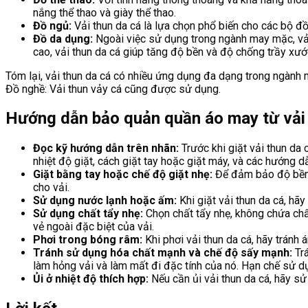
nắng thể thao và giày thể thao.
Đồ ngủ:
Vải thun da cá là lựa chọn phổ biến cho các bộ đồ
Đồ da dụng:
Ngoài việc sử dụng trong ngành may mặc, vải
cao, vải thun da cá giúp tăng độ bền và độ chống trầy xư
Tóm lại, vải thun da cá có nhiều ứng dụng đa dạng trong ngành 
Đồ nghề: Vải thun vảy cá cũng được sử dụng.
Hướng dẫn bảo quản quần áo may từ vải
Đọc kỹ hướng dẫn trên nhãn:
Trước khi giặt vải thun da
nhiệt độ giặt, cách giặt tay hoặc giặt máy, và các hướng d
Giặt bằng tay hoặc chế độ giặt nhẹ:
Để đảm bảo độ bền c
cho vải.
Sử dụng nước lạnh hoặc ấm:
Khi giặt vải thun da cá, h
Sử dụng chất tẩy nhẹ:
Chọn chất tẩy nhẹ, không chứa chấ
vẻ ngoài đặc biệt của vải.
Phơi trong bóng râm:
Khi phơi vải thun da cá, hãy tránh
Tránh sử dụng hóa chất mạnh và chế độ sấy mạnh:
Trá
làm hỏng vải và làm mất đi đặc tính của nó. Hạn chế sử dụ
Ủi ở nhiệt độ thích hợp:
Nếu cần ủi vải thun da cá, hãy sử 