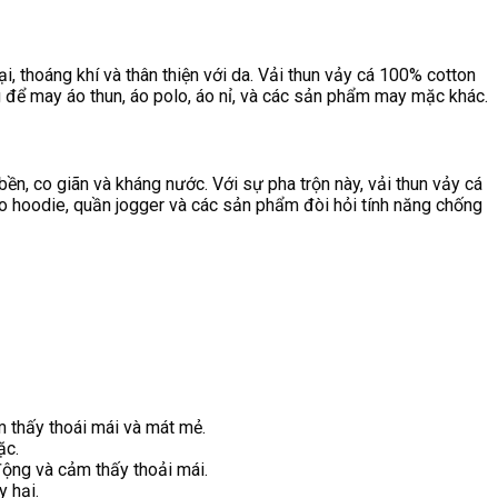
, thoáng khí và thân thiện với da. Vải thun vảy cá 100% cotton
g để may áo thun, áo polo, áo nỉ, và các sản phẩm may mặc khác.
 bền, co giãn và kháng nước. Với sự pha trộn này, vải thun vảy cá
áo hoodie, quần jogger và các sản phẩm đòi hỏi tính năng chống
ảm thấy thoái mái và mát mẻ.
ặc.
động và cảm thấy thoải mái.
y hại.