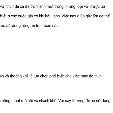
 vải thun da cá đã trở thành một trong những loại vải được ưa
iệt ở các quốc gia có khí hậu lạnh. Việc này giúp giữ ấm cơ thể
ợc sử dụng rộng rãi trên toàn cầu.
n và thoáng khí, là lựa chọn phổ biến cho việc may áo thun,
khả năng thoát mồ hôi và nhanh khô. Vải này thường được sử dụng