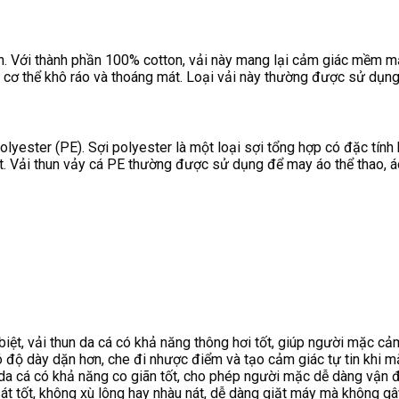
n. Với thành phần 100% cotton, vải này mang lại cảm giác mềm mại
o cơ thể khô ráo và thoáng mát. Loại vải này thường được sử dụn
polyester (PE). Sợi polyester là một loại sợi tổng hợp có đặc tính
ốt. Vải thun vảy cá PE thường được sử dụng để may áo thể thao, 
 biệt, vải thun da cá có khả năng thông hơi tốt, giúp người mặc c
có độ dày dặn hơn, che đi nhược điểm và tạo cảm giác tự tin khi m
 da cá có khả năng co giãn tốt, cho phép người mặc dễ dàng vận 
át tốt, không xù lông hay nhàu nát, dễ dàng giặt máy mà không gâ