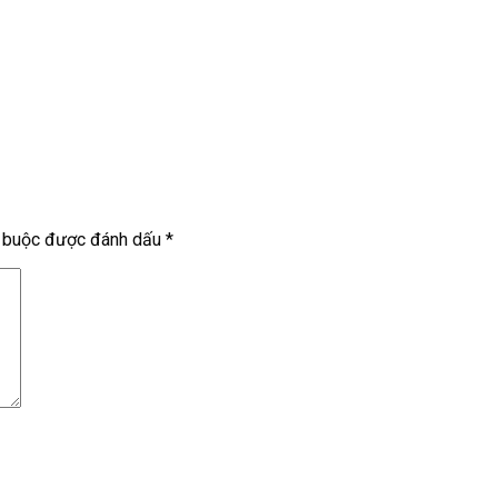
t buộc được đánh dấu
*