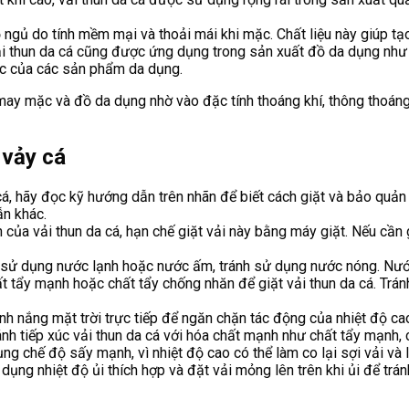
 ngủ do tính mềm mại và thoải mái khi mặc. Chất liệu này giúp tạ
 thun da cá cũng được ứng dụng trong sản xuất đồ da dụng như vỏ
ớc của các sản phẩm da dụng.
may mặc và đồ da dụng nhờ vào đặc tính thoáng khí, thông thoáng
 vảy cá
 cá, hãy đọc kỹ hướng dẫn trên nhãn để biết cách giặt và bảo quả
ẫn khác.
ủa vải thun da cá, hạn chế giặt vải này bằng máy giặt. Nếu cần 
ãy sử dụng nước lạnh hoặc nước ấm, tránh sử dụng nước nóng. Nước
t tẩy mạnh hoặc chất tẩy chống nhăn để giặt vải thun da cá. Tránh
 ánh nắng mặt trời trực tiếp để ngăn chặn tác động của nhiệt độ c
nh tiếp xúc vải thun da cá với hóa chất mạnh như chất tẩy mạnh, 
ng chế độ sấy mạnh, vì nhiệt độ cao có thể làm co lại sợi vải và 
dụng nhiệt độ ủi thích hợp và đặt vải mỏng lên trên khi ủi để trán