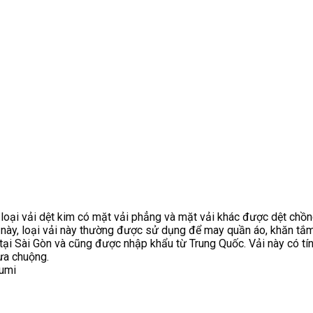
t loại vải dệt kim có mặt vải phẳng và mặt vải khác được dệt chồn
 này, loại vải này thường được sử dụng để may quần áo, khăn tắm,
 tại Sài Gòn và cũng được nhập khẩu từ Trung Quốc. Vải này có tí
 ưa chuộng.
 umi