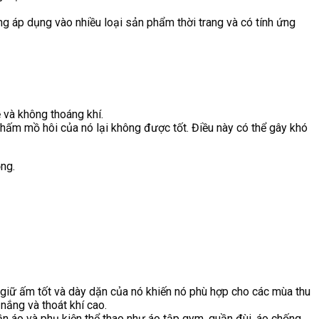
àng áp dụng vào nhiều loại sản phẩm thời trang và có tính ứng
 và không thoáng khí.
thấm mồ hôi của nó lại không được tốt. Điều này có thể gây khó
ng.
h giữ ấm tốt và dày dặn của nó khiến nó phù hợp cho các mùa thu
nắng và thoát khí cao.
ần áo và phụ kiện thể thao như áo tập gym, quần đùi, áo chống