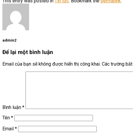
This entry was posted in
Tin tức
. Bookmark the
permalink
.
admin2
Để lại một bình luận
Email của bạn sẽ không được hiển thị công khai.
Các trường bắ
Bình luận
*
Tên
*
Email
*