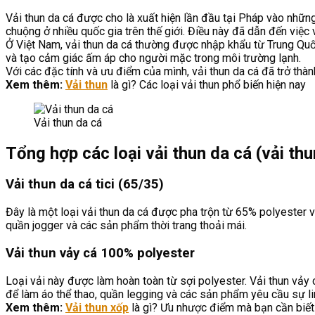
Vải thun da cá được cho là xuất hiện lần đầu tại Pháp vào những
chuộng ở nhiều quốc gia trên thế giới. Điều này đã dẫn đến việc
Ở Việt Nam, vải thun da cá thường được nhập khẩu từ Trung Quốc.
và tạo cảm giác ấm áp cho người mặc trong môi trường lạnh.
Với các đặc tính và ưu điểm của mình, vải thun da cá đã trở thà
Xem thêm:
Vải thun
là gì? Các loại vải thun phổ biến hiện nay
Vải thun da cá
Tổng hợp các loại vải thun da cá (vải thu
Vải thun da cá tici (65/35)
Đây là một loại vải thun da cá được pha trộn từ 65% polyester v
quần jogger và các sản phẩm thời trang thoải mái.
Vải thun vảy cá 100% polyester
Loại vải này được làm hoàn toàn từ sợi polyester. Vải thun vảy
để làm áo thể thao, quần legging và các sản phẩm yêu cầu sự li
Xem thêm:
Vải thun xốp
là gì? Ưu nhược điểm mà bạn cần biết