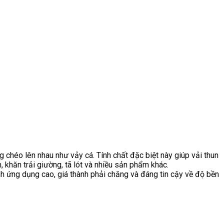
g chéo lên nhau như vảy cá. Tính chất đặc biệt này giúp vải thun
 khăn trải giường, tã lót và nhiều sản phẩm khác.
nh ứng dụng cao, giá thành phải chăng và đáng tin cậy về độ bền